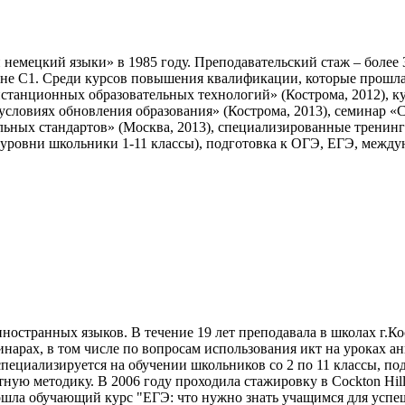
мецкий языки» в 1985 году. Преподавательский стаж – более 30 л
уровне C1. Среди курсов повышения квалификации, которые про
истанционных образовательных технологий» (Кострома, 2012),
условиях обновления образования» (Кострома, 2013), семинар 
ых стандартов» (Москва, 2013), специализированные тренинги из
 уровни школьники 1-11 классы), подготовка к ОГЭ, ЕГЭ, межд
ностранных языков. В течение 19 лет преподавала в школах г.
нарах, в том числе по вопросам использования икт на уроках а
специализируется на обучении школьников со 2 по 11 классы, п
тную методику. В 2006 году проходила стажировку в Cockton Hil
шла обучающий курс "ЕГЭ: что нужно знать учащимся для успеш