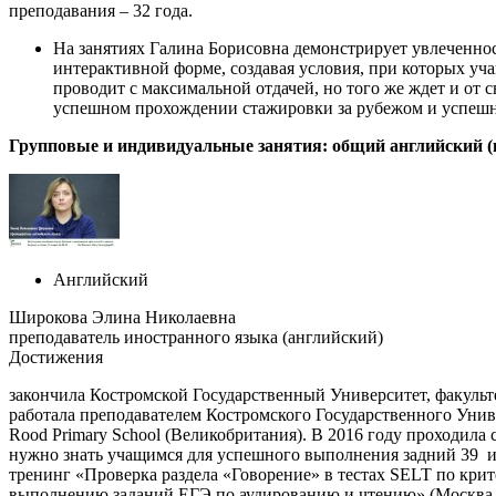
преподавания – 32 года.
На занятиях Галина Борисовна демонстрирует увлеченнос
интерактивной форме, создавая условия, при которых уча
проводит с максимальной отдачей, но того же ждет и от 
успешном прохождении стажировки за рубежом и успешно
Групповые и индивидуальные занятия: общий английский (
Английский
Широкова Элина Николаевна
преподаватель иностранного языка (английский)
Достижения
закончила Костромской Государственный Университет, факульт
работала преподавателем Костромского Государственного Унив
Rood Primary School (Великобритания). В 2016 году проходил
нужно знать учащимся для успешного выполнения задний 39 и 
тренинг «Проверка раздела «Говорение» в тестах SELT по крит
выполнению заданий ЕГЭ по аудированию и чтению» (Москва,