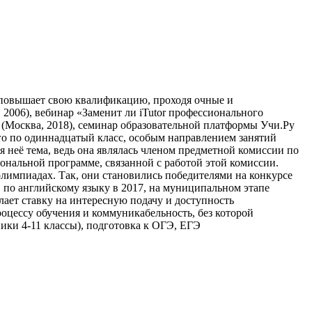
о повышает свою квалификацию, проходя очные и
2006), вебинар «Заменит ли iTutor профессионального
 (Москва, 2018), семинар образовательной платформы Учи.Ру
ого по одиннадцатый класс, особым направлением занятий
 неё тема, ведь она являлась членом предметной комиссии по
нальной программе, связанной с работой этой комиссии.
лимпиадах. Так, они становились победителями на конкурсе
 по английскому языку в 2017, на муниципальном этапе
лает ставку на интересную подачу и доступность
роцессу обучения и коммуникабельность, без которой
ики 4-11 классы), подготовка к ОГЭ, ЕГЭ