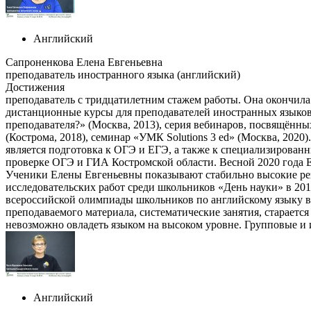
Английский
Сапроненкова Елена Евгеньевна
преподаватель иностранного языка (английский)
Достижения
преподаватель с тридцатилетним стажем работы. Она окончила 
дистанционные курсы для преподавателей иностранных языков, 
преподавателя?» (Москва, 2013), серия вебинаров, посвящённ
(Кострома, 2018), семинар «УМК Solutions 3 ed» (Москва, 202
является подготовка к ОГЭ и ЕГЭ, а также к специализированн
проверке ОГЭ и ГИА Костромской области. Весной 2020 года Е
Ученики Елены Евгеньевны показывают стабильно высокие резу
исследовательских работ среди школьников «День науки» в 20
всероссийской олимпиады школьников по английскому языку в 2
преподаваемого материала, систематические занятия, стараетс
невозможно овладеть языком на высоком уровне. Групповые и 
Английский