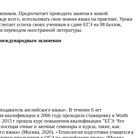
чеников. Предпочитает проводить занятия в живой
де всего, использовать свои знания языка на практике. Уроки
читает успехи своих учеников в сдаче ЕГЭ на 98 баллов,
я переводом иностранной литературы.
, международным экзаменам
одаватель английского языка». В течение 6 лет
ия квалификации в 2006 году проходила стажировку в Worth
 В 2015 г прошла курс повышения квалификации "ЕГЭ: Что
осещая очные и заочные семинары и курсы, такие, как:
го языка» (Москва, 2020), «Технология подготовки учащихся к
товки школьников в ОГЭ по английскому языку» (Москва,