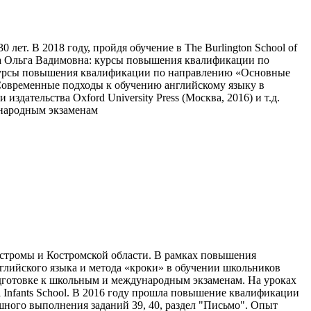
ет. В 2018 году, пройдя обучение в The Burlington School of
шла Ольга Вадимовна: курсы повышения квалификации по
 курсы повышения квалификации по направлению «Основные
«Современные подходы к обучению английскому языку в
дательства Oxford University Press (Москва, 2016) и т.д.
ународным экзаменам
Костромы и Костромской области. В рамках повышения
нглийского языка и метода «кроки» в обучении школьников
одготовке к школьным и международным экзаменам. На уроках
l Infants School. В 2016 году прошла повышение квалификации
ного выполнения заданий 39, 40, раздел "Письмо". Опыт