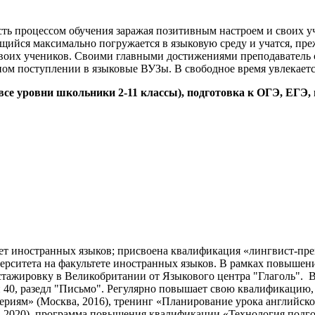
ть процессом обучения заражая позитивным настроем и своих у
щийся максимально погружается в языковую среду и учатся, преж
своих учеников. Своими главными достижениями преподаватель с
м поступлении в языковые ВУЗы. В свободное время увлекаетс
все уровни школьники 2-11 классы), подготовка к ОГЭ, ЕГЭ
ет иностранных языков; присвоена квалификация «лингвист-преп
ерситета на факультете иностранных языков. В рамках повышен
а стажировку в Великобритании от Языкового центра "Глаголь".
40, разедл "Письмо". Регулярно повышает свою квалификацию, п
ериям» (Москва, 2016), тренинг «Планирование урока английско
 2020), программа повышения квалификации «Технология подго