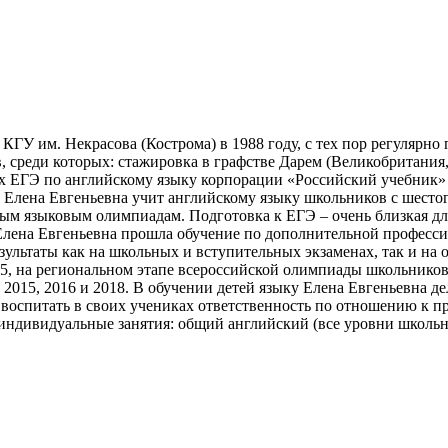
КГУ им. Некрасова (Кострома) в 1988 году, с тех пор регулярн
среди которых: стажировка в графстве Дарем (Великобритания, 
ых ЕГЭ по английскому языку корпорации «Российский учебник»
0). Елена Евгеньевна учит английскому языку школьников с шест
ым языковым олимпиадам. Подготовка к ЕГЭ – очень близкая для
лена Евгеньевна прошла обучение по дополнительной профессио
льтаты как на школьных и вступительных экзаменах, так и на о
15, на региональном этапе всероссийской олимпиады школьников
015, 2016 и 2018. В обучении детей языку Елена Евгеньевна де
я воспитать в своих учениках ответственность по отношению к п
индивидуальные занятия: общий английский (все уровни школьн